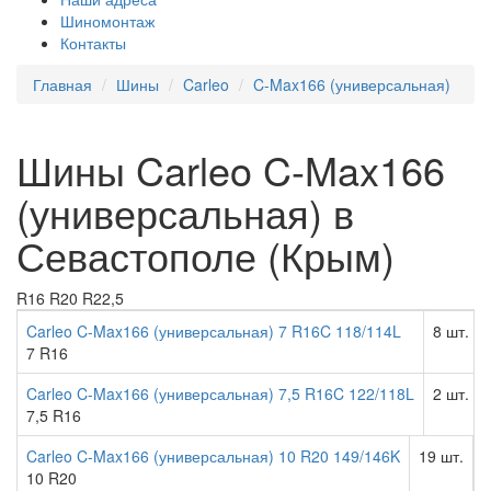
Шиномонтаж
Контакты
Главная
Шины
Carleo
C-Max166 (универсальная)
Шины Carleo C-Max166
(универсальная) в
Севастополе (Крым)
R16
R20
R22,5
Carleo C-Max166 (универсальная) 7 R16C 118/114L
8 шт.
7 R16
Carleo C-Max166 (универсальная) 7,5 R16C 122/118L
2 шт.
7,5 R16
Carleo C-Max166 (универсальная) 10 R20 149/146K
19 шт.
2
10 R20