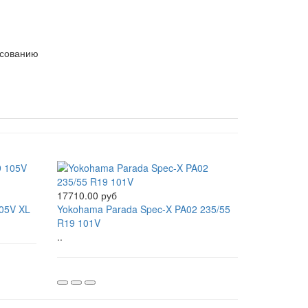
асованию
17710.00 руб
05V XL
Yokohama Parada Spec-X PA02 235/55
R19 101V
..