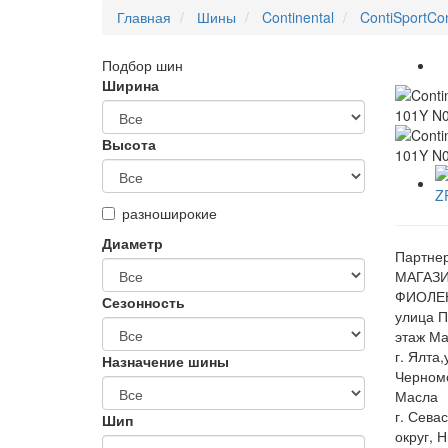
Главная
Шины
Continental
ContiSportCon
Подбор шин
Ширина
Высота
разноширокие
Диаметр
Партнер
МАГАЗИ
ФИОЛЕН
Сезонность
улица П
этаж Ма
г. Ялта
Назначение шины
Черном
Масла
г. Сева
Шип
округ, 