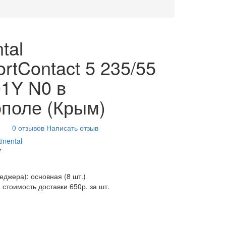
tal
ortContact 5 235/55
1Y N0 в
поле (Крым)
0 отзывов
Написать отзыв
inental
7
неджера): основная
(8 шт.)
 стоимость доставки 650р. за шт.