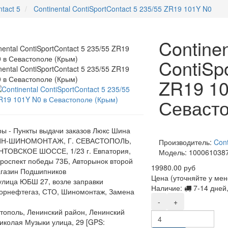
tact 5
Continental ContiSportContact 5 235/55 ZR19 101Y N0
Continen
ContiSp
ZR19 10
Севасто
ы - Пункты выдачи заказов Люкс Шина
Н-ШИНОМОНТАЖ, Г. СЕВАСТОПОЛЬ,
Производитель:
Cont
ТОВСКОЕ ШОССЕ, 1/23 г. Евпатория,
Модель:
100061038
роспект победы 73Б, Авторынок второй
19980.00 руб
газин Подшипников
Цена (уточняйте у ме
,улица ЮБШ 27, возле заправки
Наличие:
7-14 дней,
орнефтегаз, СТО, Шиномонтаж, Замена
-
+
стополь, Ленинский район, Ленинский
Николая Музыки улица, 29 [GPS: