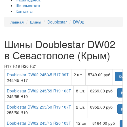
Шиномонтаж
Контакты
Главная
Шины
Doublestar
DW02
Шины Doublestar DW02
в Севастополе (Крым)
R17
R19
R20
R21
Doublestar DW02 245/45 R17 99T
2 шт.
5749.00 руб
Куп
245/45 R17
Doublestar DW02 245/55 R19 103T
8 шт.
8269.00 руб
Ку
245/55 R19
Doublestar DW02 255/50 R19 107T
2 шт.
8952.00 руб
Ку
255/50 R19
Doublestar DW02 245/45 R20 103T
12 шт.
8164.00 руб
К