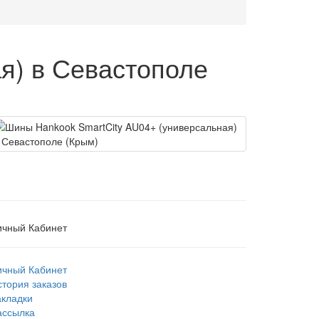
я) в Севастополе
ичный Кабинет
ичный Кабинет
стория заказов
акладки
ассылка