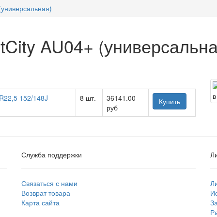
(универсальная)
City AU04+ (универсальна
R22,5 152/148J
8 шт.
36141.00
Купить
руб
Служба поддержки
Л
Связаться с нами
Л
Возврат товара
И
Карта сайта
З
Р