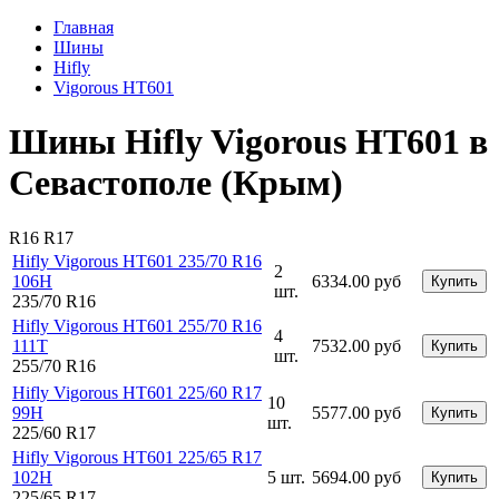
Главная
Шины
Hifly
Vigorous HT601
Шины Hifly Vigorous HT601 в
Севастополе (Крым)
R16
R17
Hifly Vigorous HT601 235/70 R16
2
106H
6334.00 руб
Купить
шт.
235/70 R16
Hifly Vigorous HT601 255/70 R16
4
111T
7532.00 руб
Купить
шт.
255/70 R16
Hifly Vigorous HT601 225/60 R17
10
99H
5577.00 руб
Купить
шт.
225/60 R17
Hifly Vigorous HT601 225/65 R17
102H
5 шт.
5694.00 руб
Купить
225/65 R17