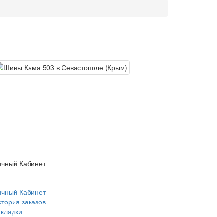
ичный Кабинет
ичный Кабинет
стория заказов
акладки