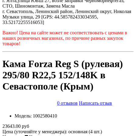
г. Ялта,улица ЮБШ 27, возле заправки Черноморнефтегаз,
СТО, Шиномонтаж, Замена Масла
г. Севастополь, Ленинский район, Ленинский округ, Николая
Музыки улица, 29 [GPS: 44.585782433034595,
33.52172255516053]
Важно! Цена на сайте может не соответствовать с ценами в
наших розничных магазинах, по причине разных закупок
товаров!
Кама Forza Reg S (рулевая)
295/80 R22,5 152/148K в
Севастополе (Крым)
0 отзывов
Написать отзыв
Модель:
1002580410
23643.00 руб
Цена (уточняйте у менеджера): основная
(4 шт.)