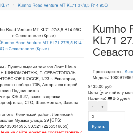
 KL71
Kumho Road Venture MT KL71 27/8,5 R14 95Q
Kumho R
KL71 27
Севасто
ы - Пункты выдачи заказов Люкс Шина
Производитель:
Kum
Н-ШИНОМОНТАЖ, Г. СЕВАСТОПОЛЬ,
Модель:
100091966
ТОВСКОЕ ШОССЕ, 1/23 г. Евпатория,
роспект победы 73Б, Авторынок второй
9435.00 руб
газин Подшипников
Цена (уточняйте у ме
,улица ЮБШ 27, возле заправки
Наличие:
2-5 дней
орнефтегаз, СТО, Шиномонтаж, Замена
-
+
стополь, Ленинский район, Ленинский
Николая Музыки улица, 29 [GPS:
82433034595, 33.52172255516053]
Купить
Цена на сайте может не соответствовать с