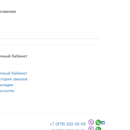
асованию
ичный Кабинет
ичный Кабинет
стория заказов
акладки
ассылка
+7 (978) 222-02-03