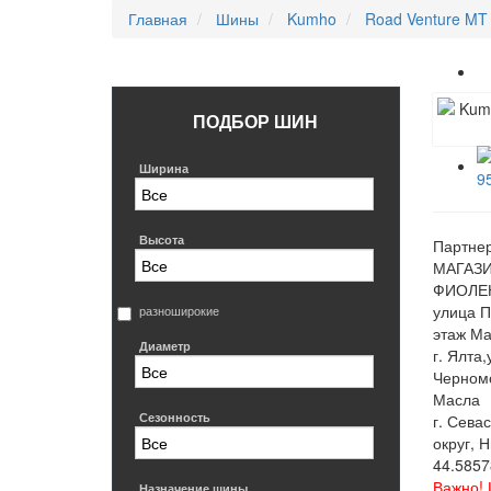
Главная
Шины
Kumho
Road Venture MT
ПОДБОР ШИН
Ширина
Высота
Партнер
МАГАЗИ
ФИОЛЕН
улица П
разноширокие
этаж Ма
Диаметр
г. Ялта
Черном
Масла
Сезонность
г. Сева
округ, 
44.5857
Важно! 
Назначение шины