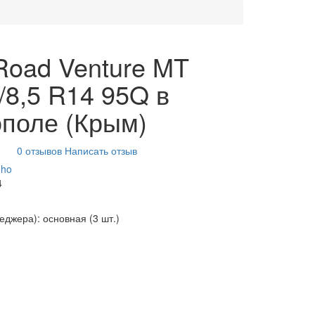
oad Venture MT
/8,5 R14 95Q в
поле (Крым)
0 отзывов
Написать отзыв
ho
4
неджера): основная
(3 шт.)