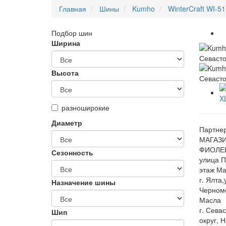
Главная
Шины
Kumho
WinterCraft WI-51
Подбор шин
Ширина
Высота
разноширокие
Диаметр
Партнер
МАГАЗИ
ФИОЛЕН
Сезонность
улица П
этаж Ма
г. Ялта
Назначение шины
Черном
Масла
г. Сева
Шип
округ, 