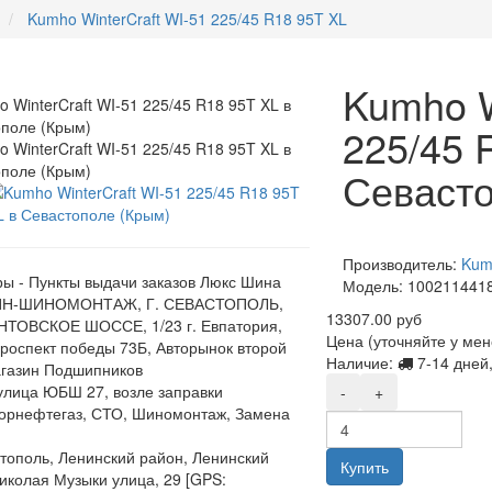
Kumho WinterCraft WI-51 225/45 R18 95T XL
Kumho W
225/45 
Севасто
Производитель:
Kum
ы - Пункты выдачи заказов Люкс Шина
Модель:
100211441
Н-ШИНОМОНТАЖ, Г. СЕВАСТОПОЛЬ,
13307.00 руб
ТОВСКОЕ ШОССЕ, 1/23 г. Евпатория,
Цена (уточняйте у ме
роспект победы 73Б, Авторынок второй
Наличие:
7-14 дней,
газин Подшипников
,улица ЮБШ 27, возле заправки
-
+
орнефтегаз, СТО, Шиномонтаж, Замена
стополь, Ленинский район, Ленинский
Купить
Николая Музыки улица, 29 [GPS: