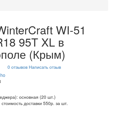
interCraft WI-51
R18 95T XL в
поле (Крым)
0 отзывов
Написать отзыв
ho
8
неджера): основная
(20 шт.)
 стоимость доставки 550р. за шт.