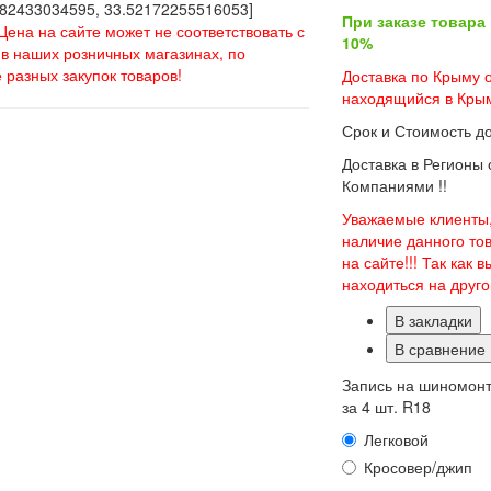
82433034595, 33.52172255516053]
При заказе товара
Цена на сайте может не соответствовать с
10%
в наших розничных магазинах, по
 разных закупок товаров!
Доставка по Крыму о
находящийся в Крым
Срок и Стоимость д
Доставка в Регионы
Компаниями !!
Уважаемые клиенты,
наличие данного то
на сайте!!! Так как
находиться на друг
В закладки
В сравнение
Запись на шиномон
за 4 шт. R18
Легковой
Кросовер/джип