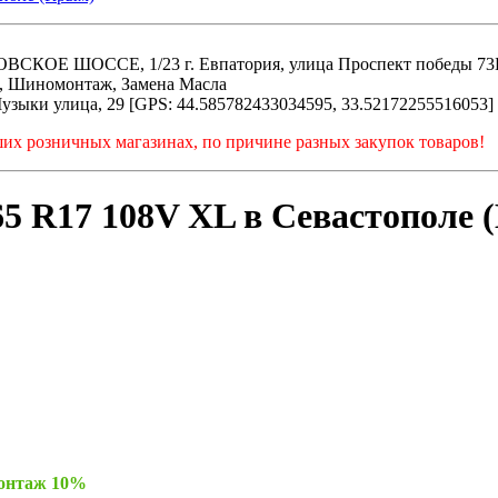
ОССЕ, 1/23 г. Евпатория, улица Проспект победы 73Б, 
О, Шиномонтаж, Замена Масла
узыки улица, 29 [GPS: 44.585782433034595, 33.52172255516053]
ших розничных магазинах, по причине разных закупок товаров!
65 R17 108V XL в Севастополе
монтаж 10%