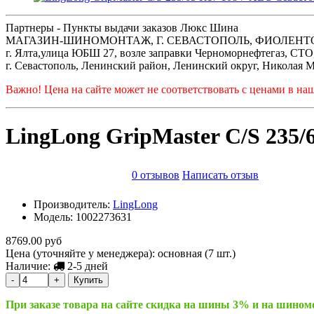
Партнеры - Пункты выдачи заказов Люкс Шина
МАГАЗИН-ШИНОМОНТАЖ, Г. СЕВАСТОПОЛЬ, ФИОЛЕНТОВСКОЕ Ш
г. Ялта,улица ЮБШ 27, возле заправки Черноморнефтегаз, СТ
г. Севастополь, Ленинский район, Ленинский округ, Николая М
Важно! Цена на сайте может не соответствовать с ценами в на
LingLong GripMaster C/S 235/
0 отзывов
Написать отзыв
Производитель:
LingLong
Модель:
1002273631
8769.00 руб
Цена (уточняйте у менеджера): основная
(7 шт.)
Наличие:
2-5 дней
-
+
Купить
При заказе товара на сайте скидка на шины 3% и на шино