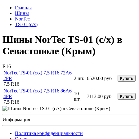
Главная
Шины
NorTec
TS-01 (с/х)
Шины NorTec TS-01 (с/х) в
Севастополе (Крым)
R16
NorTec TS-01 (с/х) 7,5 R16 72A6
2PR
2 шт.
6520.00 руб
Купить
7,5 R16
NorTec TS-01 (с/х) 7,5 R16 86A6
10
4PR
7113.00 руб
Купить
шт.
7,5 R16
Информация
Политика конфиденциальности
O нас