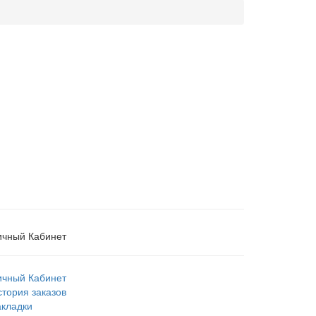
ичный Кабинет
ичный Кабинет
стория заказов
акладки