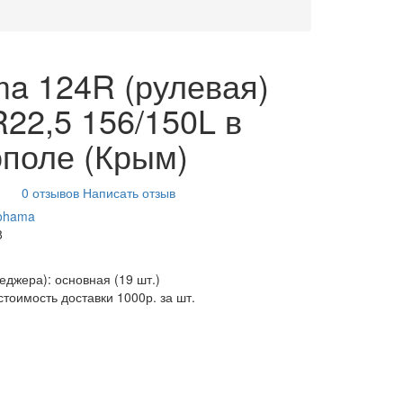
a 124R (рулевая)
R22,5 156/150L в
поле (Крым)
0 отзывов
Написать отзыв
ohama
8
неджера): основная
(19 шт.)
стоимость доставки 1000р. за шт.