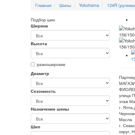
Главная
Шины
Yokohama
124R (рулева
Подбор шин
Ширина
Высота
разноширокие
Диаметр
Партнер
МАГАЗИ
ФИОЛЕН
Сезонность
улица П
этаж Ма
г. Ялта
Назначение шины
Черном
Масла
г. Сева
Шип
округ, 