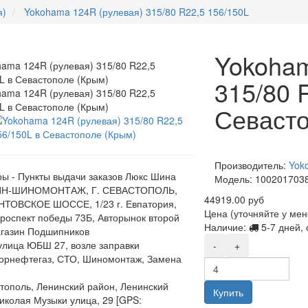
я)
Yokohama 124R (рулевая) 315/80 R22,5 156/150L
Yokoham
315/80 
Севасто
Производитель:
Yok
ы - Пункты выдачи заказов Люкс Шина
Модель:
100201703
Н-ШИНОМОНТАЖ, Г. СЕВАСТОПОЛЬ,
44919.00 руб
ТОВСКОЕ ШОССЕ, 1/23 г. Евпатория,
Цена (уточняйте у ме
роспект победы 73Б, Авторынок второй
Наличие:
5-7 дней, 
газин Подшипников
,улица ЮБШ 27, возле заправки
-
+
орнефтегаз, СТО, Шиномонтаж, Замена
стополь, Ленинский район, Ленинский
Купить
Николая Музыки улица, 29 [GPS: