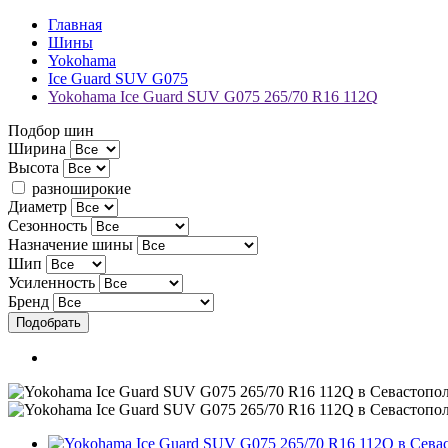
Главная
Шины
Yokohama
Ice Guard SUV G075
Yokohama Ice Guard SUV G075 265/70 R16 112Q
Подбор шин
Ширина
Высота
разноширокие
Диаметр
Сезонность
Назначение шины
Шип
Усиленность
Бренд