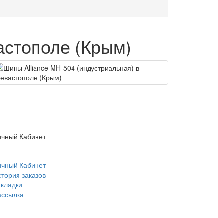
астополе (Крым)
ичный Кабинет
ичный Кабинет
стория заказов
акладки
ассылка