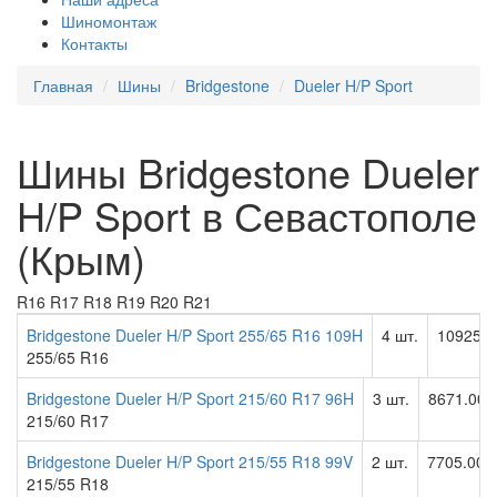
Шиномонтаж
Контакты
Главная
Шины
Bridgestone
Dueler H/P Sport
Шины Bridgestone Dueler
H/P Sport в Севастополе
(Крым)
R16
R17
R18
R19
R20
R21
Bridgestone Dueler H/P Sport 255/65 R16 109H
4 шт.
10925.0
255/65 R16
Bridgestone Dueler H/P Sport 215/60 R17 96H
3 шт.
8671.00 
215/60 R17
Bridgestone Dueler H/P Sport 215/55 R18 99V
2 шт.
7705.00 
215/55 R18