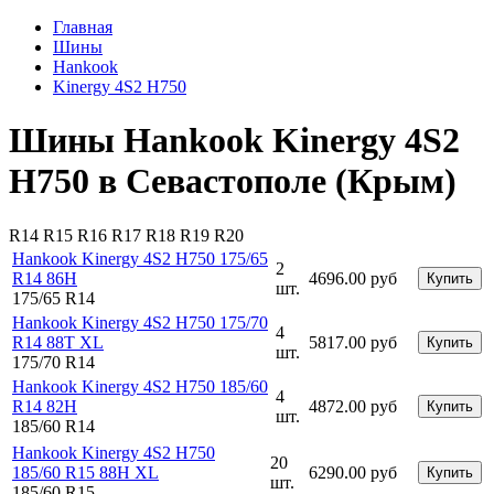
Главная
Шины
Hankook
Kinergy 4S2 H750
Шины Hankook Kinergy 4S2
H750 в Севастополе (Крым)
R14
R15
R16
R17
R18
R19
R20
Hankook Kinergy 4S2 H750 175/65
2
R14 86H
4696.00 руб
Купить
шт.
175/65 R14
Hankook Kinergy 4S2 H750 175/70
4
R14 88T XL
5817.00 руб
Купить
шт.
175/70 R14
Hankook Kinergy 4S2 H750 185/60
4
R14 82H
4872.00 руб
Купить
шт.
185/60 R14
Hankook Kinergy 4S2 H750
20
185/60 R15 88H XL
6290.00 руб
Купить
шт.
185/60 R15