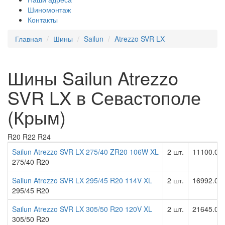
Шиномонтаж
Контакты
Главная
Шины
Sailun
Atrezzo SVR LX
Шины Sailun Atrezzo
SVR LX в Севастополе
(Крым)
R20
R22
R24
Sailun Atrezzo SVR LX 275/40 ZR20 106W XL
2 шт.
11100.00
275/40 R20
Sailun Atrezzo SVR LX 295/45 R20 114V XL
2 шт.
16992.00
295/45 R20
Sailun Atrezzo SVR LX 305/50 R20 120V XL
2 шт.
21645.00
305/50 R20