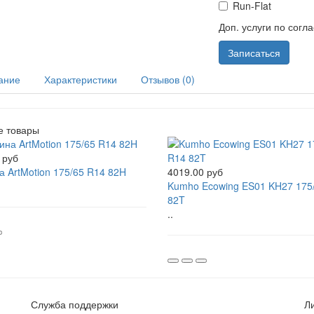
Run-Flat
Доп. услуги по согл
Записаться
ание
Характеристики
Отзывов (0)
е товары
 руб
 ArtMotion 175/65 R14 82H
4019.00 руб
Kumho Ecowing ES01 KH27 175
82T
..
Служба поддержки
Л