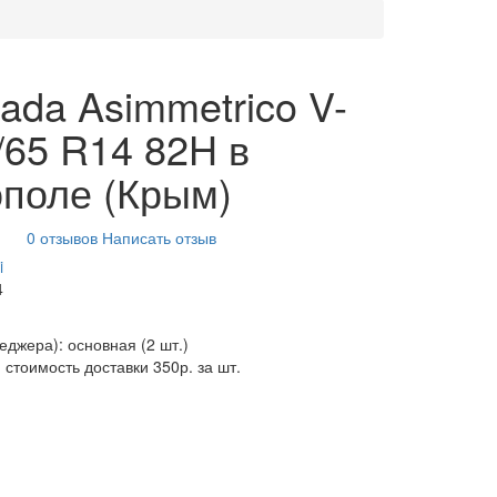
trada Asimmetrico V-
/65 R14 82H в
поле (Крым)
0 отзывов
Написать отзыв
i
4
неджера): основная
(2 шт.)
 стоимость доставки 350р. за шт.