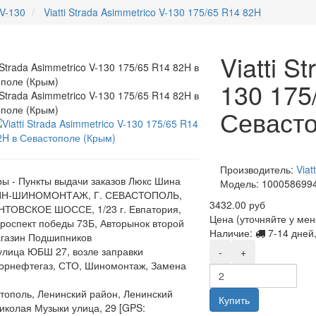
 V-130
Viatti Strada Asimmetrico V-130 175/65 R14 82H
Viatti S
130 175
Севасто
Производитель:
Viatt
ы - Пункты выдачи заказов Люкс Шина
Модель:
100058699
Н-ШИНОМОНТАЖ, Г. СЕВАСТОПОЛЬ,
3432.00 руб
ТОВСКОЕ ШОССЕ, 1/23 г. Евпатория,
Цена (уточняйте у ме
роспект победы 73Б, Авторынок второй
Наличие:
7-14 дней,
газин Подшипников
,улица ЮБШ 27, возле заправки
-
+
орнефтегаз, СТО, Шиномонтаж, Замена
стополь, Ленинский район, Ленинский
Купить
Николая Музыки улица, 29 [GPS: