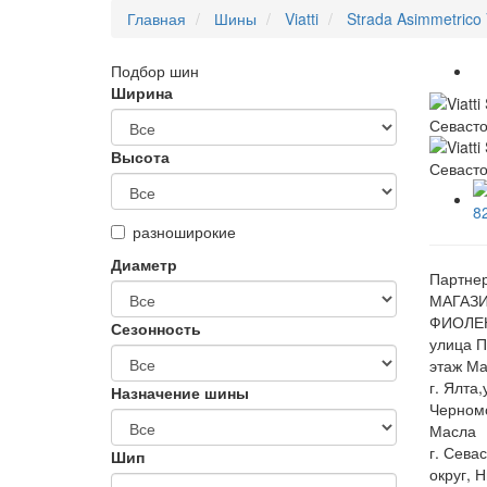
Главная
Шины
Viatti
Strada Asimmetrico
Подбор шин
Ширина
Высота
разноширокие
Диаметр
Партнер
МАГАЗИ
ФИОЛЕН
Сезонность
улица П
этаж Ма
г. Ялта
Назначение шины
Черном
Масла
г. Сева
Шип
округ, 